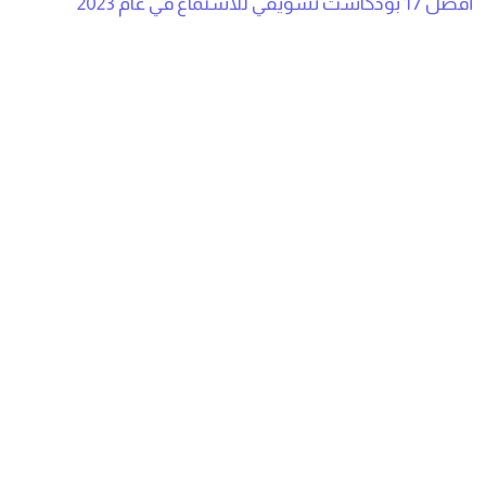
أفضل 17 بودكاست تسويقي للاستماع في عام 2023